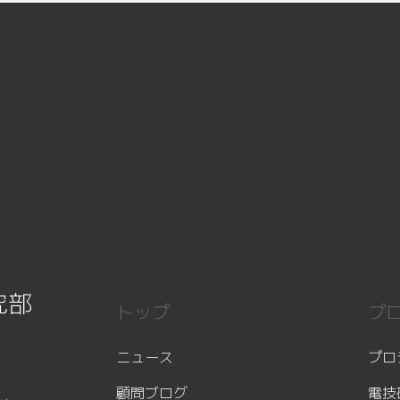
究部
トップ
プ
ニュース
プロ
顧問ブログ
電技