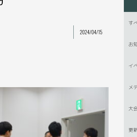
す
2024/04/15
お
イ
メ
大
更