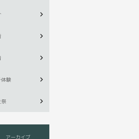
介
術
着
チ体験
生祭
アーカイブ