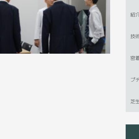
紹
技
密
プ
芝