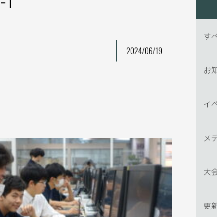
す
2024/06/19
お
イ
メ
大
更