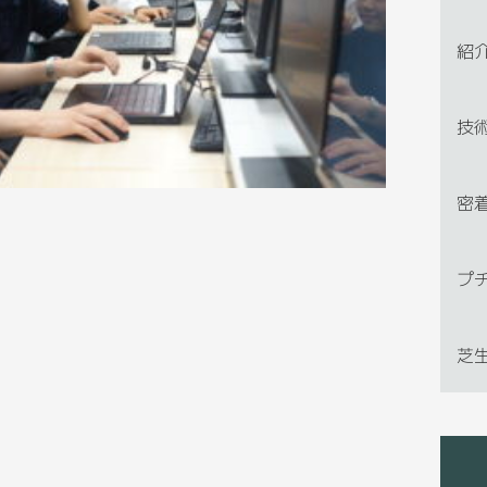
紹
技
密
プ
芝