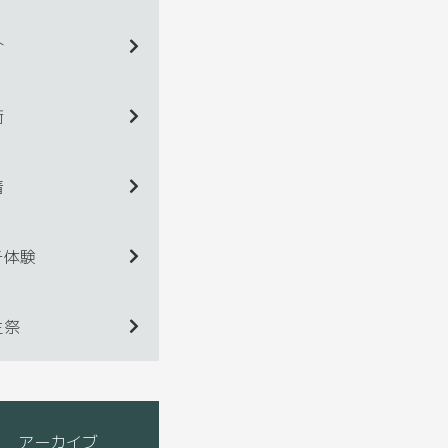
介
術
着
チ体験
生祭
アーカイブ