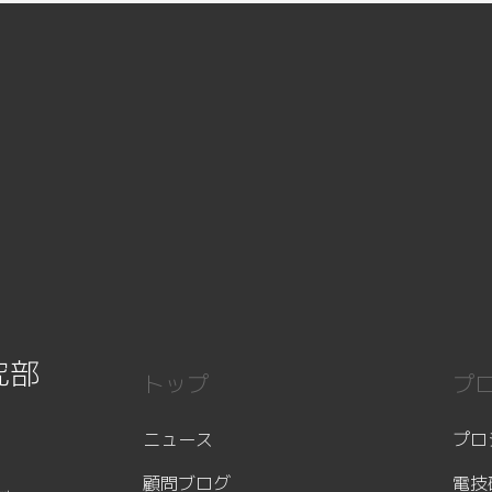
究部
トップ
プ
ニュース
プロ
顧問ブログ
電技