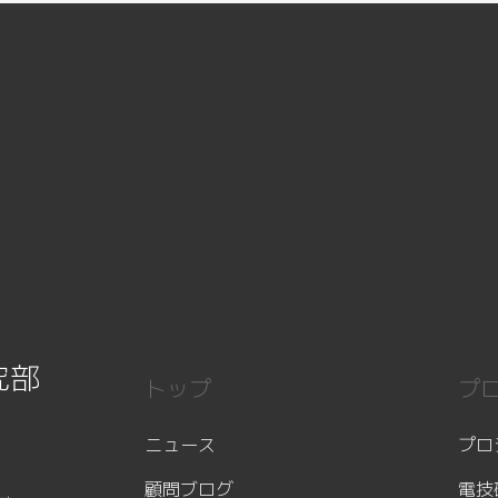
究部
トップ
プ
ニュース
プロ
顧問ブログ
電技