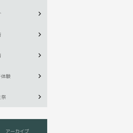
介
術
着
チ体験
生祭
アーカイブ