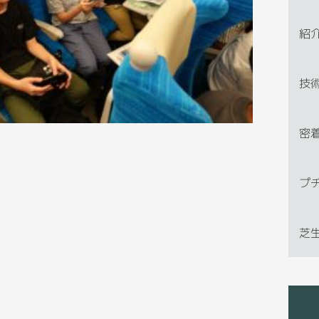
紹
技
密
プ
芝