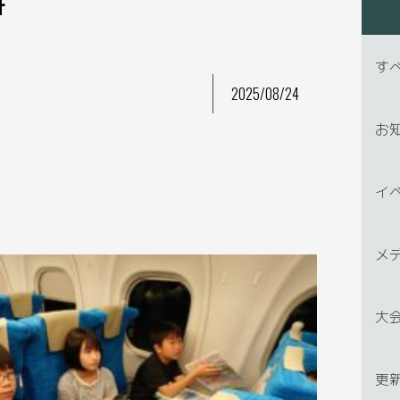
す
2025/08/24
お
イ
メ
大
更