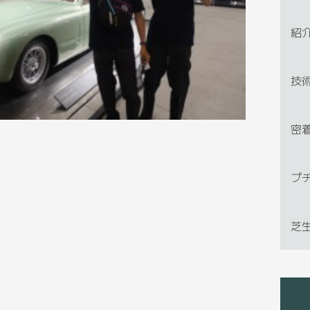
紹
技
密
プ
芝