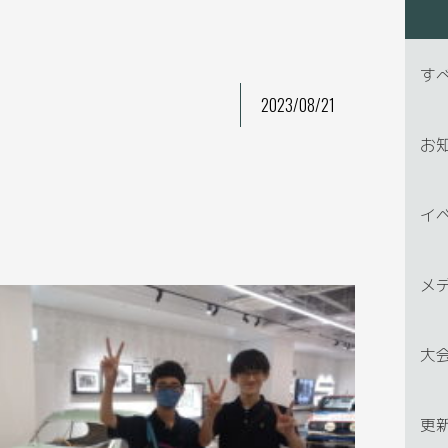
す
2023/08/21
お
イ
メ
大
更