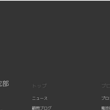
究部
トップ
プ
ニュース
プロ
顧問ブログ
電技