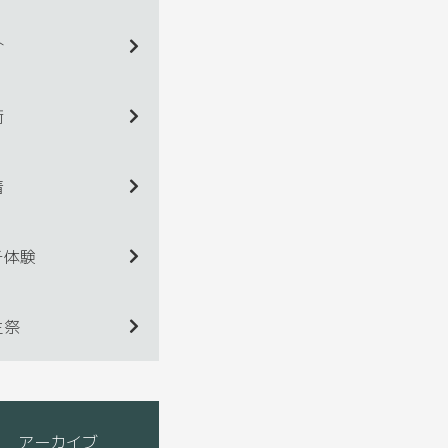
介
術
着
チ体験
生祭
アーカイブ