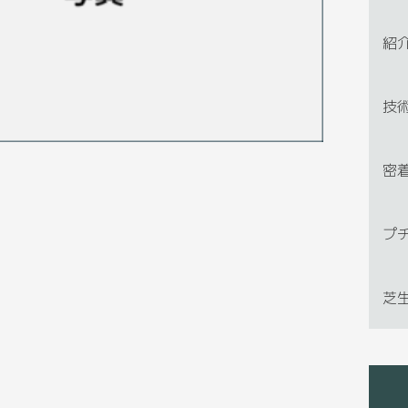
紹
技
密
プ
芝