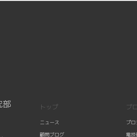
究部
トップ
プ
ニュース
プロ
顧問ブログ
電技