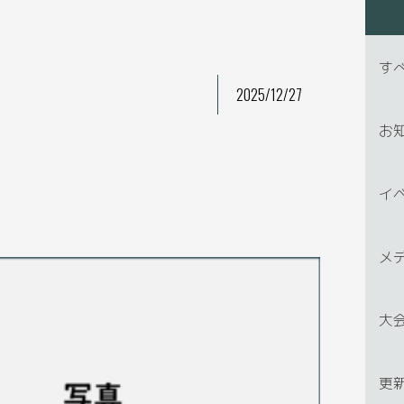
す
2025/12/27
お
イ
メ
大
更