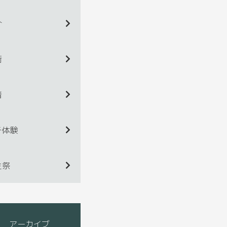
介
術
着
チ体験
生祭
アーカイブ