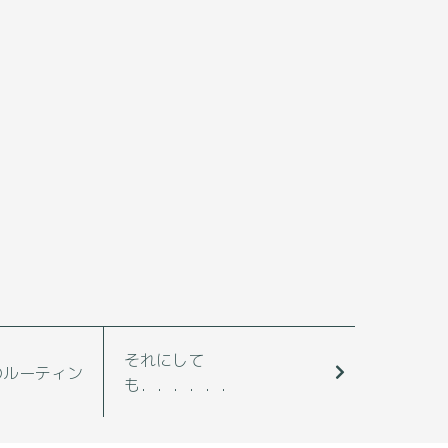
それにして
のルーティン
も．．．．．．